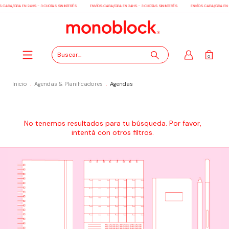
 CABA/GBA EN 24HS - 3 CUOTAS SIN INTERÉS
ENVÍOS CABA/GBA EN 24HS - 3 CUOTAS SIN INTERÉS
ENVÍOS CABA/GBA EN 2
0
Inicio
.
Agendas & Planificadores
.
Agendas
No tenemos resultados para tu búsqueda. Por favor,
intentá con otros filtros.