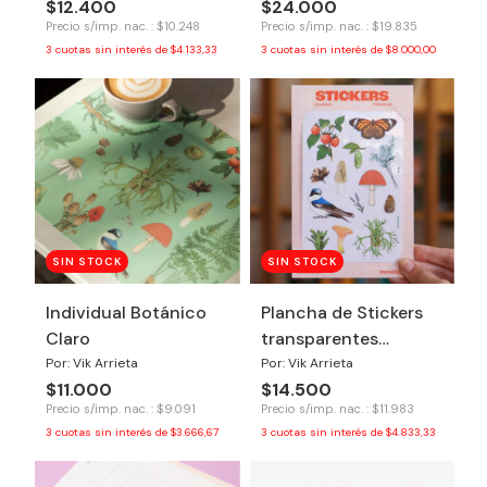
$12.400
$24.000
Precio s/imp. nac. : $10.248
Precio s/imp. nac. : $19.835
3
cuotas sin interés de
$4.133,33
3
cuotas sin interés de
$8.000,00
SIN STOCK
SIN STOCK
Individual Botánico
Plancha de Stickers
Claro
transparentes
Botánico
Por: Vik Arrieta
Por: Vik Arrieta
$11.000
$14.500
Precio s/imp. nac. : $9.091
Precio s/imp. nac. : $11.983
3
cuotas sin interés de
$3.666,67
3
cuotas sin interés de
$4.833,33