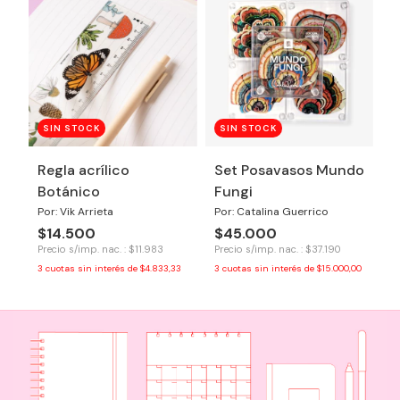
SIN STOCK
SIN STOCK
Regla acrílico
Set Posavasos Mundo
Botánico
Fungi
Por: Vik Arrieta
Por: Catalina Guerrico
$14.500
$45.000
Precio s/imp. nac. : $11.983
Precio s/imp. nac. : $37.190
3
cuotas sin interés de
$4.833,33
3
cuotas sin interés de
$15.000,00