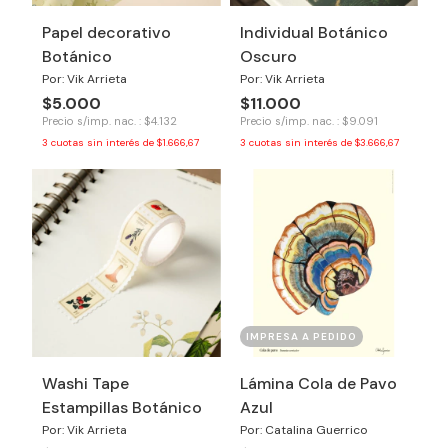
Papel decorativo
Individual Botánico
Botánico
Oscuro
Por: Vik Arrieta
Por: Vik Arrieta
$5.000
$11.000
Precio s/imp. nac. : $4.132
Precio s/imp. nac. : $9.091
3
cuotas sin interés de
$1.666,67
3
cuotas sin interés de
$3.666,67
IMPRESA A PEDIDO
Washi Tape
Lámina Cola de Pavo
Estampillas Botánico
Azul
Por: Vik Arrieta
Por: Catalina Guerrico